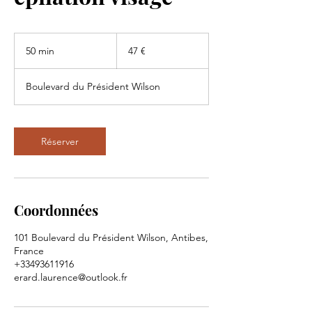
47
euros
50 min
5
47 €
0
m
Boulevard du Président Wilson
i
n
Réserver
Coordonnées
101 Boulevard du Président Wilson, Antibes,
France
+33493611916
erard.laurence@outlook.fr