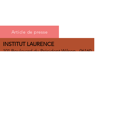
Article de presse
INSTITUT LAURENCE
101 Boulevard du Président Wilson - 06160
Juan-les-Pins
Tél. :
04 93 61 19 16
Offrez-vous la livraison gratuite en France
métropolitaine dès 300 € d'achat !
Sinon, profitez de frais de port tout doux :
4,50 € en France métropolitaine
et 50 € à l'international.
Donnez votre avis